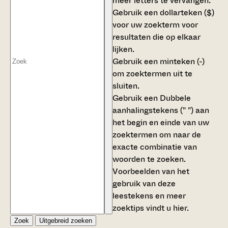
meer letters te vervangen.
Gebruik een
dollarteken ($)
voor uw zoekterm voor
resultaten die op elkaar
lijken.
Gebruik een
minteken (-)
om zoektermen uit te
sluiten.
Gebruik een
Dubbele
aanhalingstekens (" ")
aan
het begin en einde van uw
zoektermen om naar de
exacte combinatie van
woorden te zoeken.
Voorbeelden van het
gebruik van deze
leestekens en meer
zoektips vindt u
hier
.
Zoek
Uitgebreid zoeken