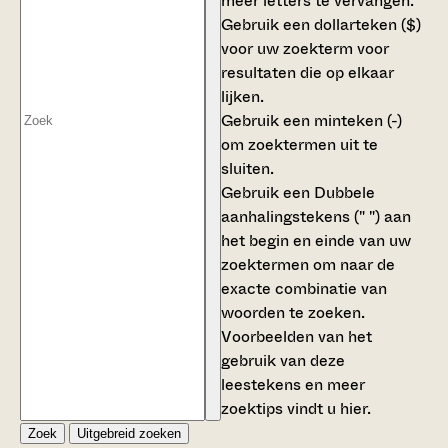
meer letters te vervangen.
Gebruik een
dollarteken ($)
voor uw zoekterm voor
resultaten die op elkaar
lijken.
Gebruik een
minteken (-)
om zoektermen uit te
sluiten.
Gebruik een
Dubbele
aanhalingstekens (" ")
aan
het begin en einde van uw
zoektermen om naar de
exacte combinatie van
woorden te zoeken.
Voorbeelden van het
gebruik van deze
leestekens en meer
zoektips vindt u
hier
.
Zoek
Uitgebreid zoeken