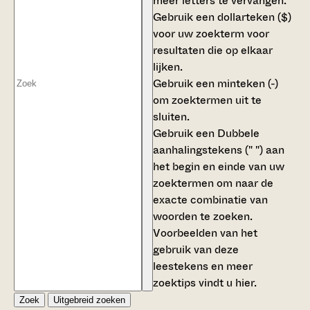
meer letters te vervangen.
Gebruik een
dollarteken ($)
voor uw zoekterm voor
resultaten die op elkaar
lijken.
Gebruik een
minteken (-)
om zoektermen uit te
sluiten.
Gebruik een
Dubbele
aanhalingstekens (" ")
aan
het begin en einde van uw
zoektermen om naar de
exacte combinatie van
woorden te zoeken.
Voorbeelden van het
gebruik van deze
leestekens en meer
zoektips vindt u
hier
.
Zoek
Uitgebreid zoeken