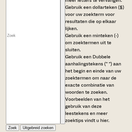
meer letters te vervangen.
Gebruik een
dollarteken ($)
voor uw zoekterm voor
resultaten die op elkaar
lijken.
Gebruik een
minteken (-)
om zoektermen uit te
sluiten.
Gebruik een
Dubbele
aanhalingstekens (" ")
aan
het begin en einde van uw
zoektermen om naar de
exacte combinatie van
woorden te zoeken.
Voorbeelden van het
gebruik van deze
leestekens en meer
zoektips vindt u
hier
.
Zoek
Uitgebreid zoeken