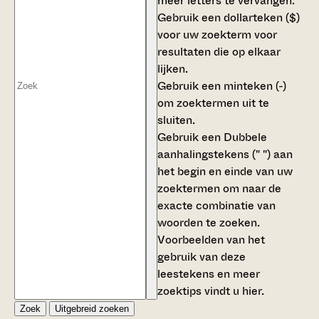
meer letters te vervangen.
Gebruik een
dollarteken ($)
voor uw zoekterm voor
resultaten die op elkaar
lijken.
Gebruik een
minteken (-)
om zoektermen uit te
sluiten.
Gebruik een
Dubbele
aanhalingstekens (" ")
aan
het begin en einde van uw
zoektermen om naar de
exacte combinatie van
woorden te zoeken.
Voorbeelden van het
gebruik van deze
leestekens en meer
zoektips vindt u
hier
.
Zoek
Uitgebreid zoeken