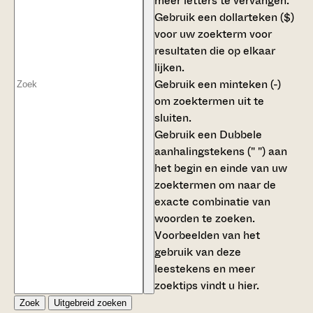
meer letters te vervangen.
Gebruik een
dollarteken ($)
voor uw zoekterm voor
resultaten die op elkaar
lijken.
Gebruik een
minteken (-)
om zoektermen uit te
sluiten.
Gebruik een
Dubbele
aanhalingstekens (" ")
aan
het begin en einde van uw
zoektermen om naar de
exacte combinatie van
woorden te zoeken.
Voorbeelden van het
gebruik van deze
leestekens en meer
zoektips vindt u
hier
.
Zoek
Uitgebreid zoeken