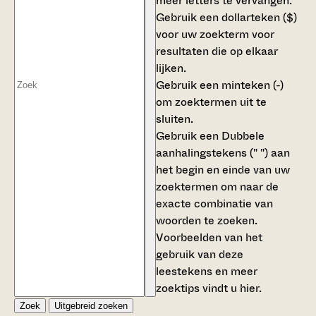
meer letters te vervangen.
Gebruik een
dollarteken ($)
voor uw zoekterm voor
resultaten die op elkaar
lijken.
Gebruik een
minteken (-)
om zoektermen uit te
sluiten.
Gebruik een
Dubbele
aanhalingstekens (" ")
aan
het begin en einde van uw
zoektermen om naar de
exacte combinatie van
woorden te zoeken.
Voorbeelden van het
gebruik van deze
leestekens en meer
zoektips vindt u
hier
.
Zoek
Uitgebreid zoeken