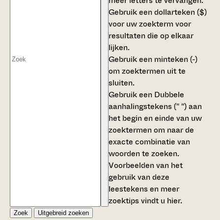
meer letters te vervangen.
Gebruik een
dollarteken ($)
voor uw zoekterm voor
resultaten die op elkaar
lijken.
Gebruik een
minteken (-)
om zoektermen uit te
sluiten.
Gebruik een
Dubbele
aanhalingstekens (" ")
aan
het begin en einde van uw
zoektermen om naar de
exacte combinatie van
woorden te zoeken.
Voorbeelden van het
gebruik van deze
leestekens en meer
zoektips vindt u
hier
.
Zoek
Uitgebreid zoeken