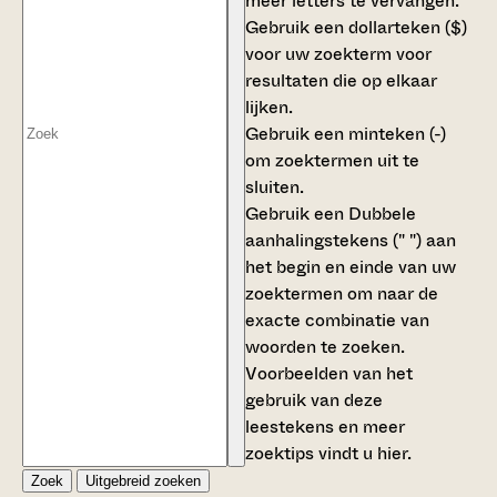
meer letters te vervangen.
Gebruik een
dollarteken ($)
voor uw zoekterm voor
resultaten die op elkaar
lijken.
Gebruik een
minteken (-)
om zoektermen uit te
sluiten.
Gebruik een
Dubbele
aanhalingstekens (" ")
aan
het begin en einde van uw
zoektermen om naar de
exacte combinatie van
woorden te zoeken.
Voorbeelden van het
gebruik van deze
leestekens en meer
zoektips vindt u
hier
.
Zoek
Uitgebreid zoeken