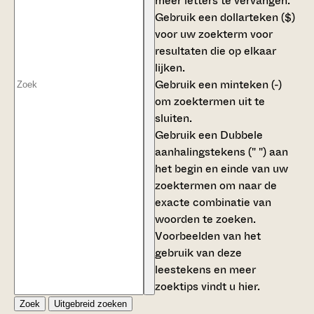
meer letters te vervangen.
Gebruik een
dollarteken ($)
voor uw zoekterm voor
resultaten die op elkaar
lijken.
Gebruik een
minteken (-)
om zoektermen uit te
sluiten.
Gebruik een
Dubbele
aanhalingstekens (" ")
aan
het begin en einde van uw
zoektermen om naar de
exacte combinatie van
woorden te zoeken.
Voorbeelden van het
gebruik van deze
leestekens en meer
zoektips vindt u
hier
.
Zoek
Uitgebreid zoeken