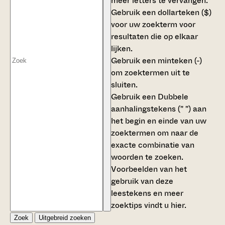
meer letters te vervangen.
Gebruik een
dollarteken ($)
voor uw zoekterm voor
resultaten die op elkaar
lijken.
Gebruik een
minteken (-)
om zoektermen uit te
sluiten.
Gebruik een
Dubbele
aanhalingstekens (" ")
aan
het begin en einde van uw
zoektermen om naar de
exacte combinatie van
woorden te zoeken.
Voorbeelden van het
gebruik van deze
leestekens en meer
zoektips vindt u
hier
.
Zoek
Uitgebreid zoeken