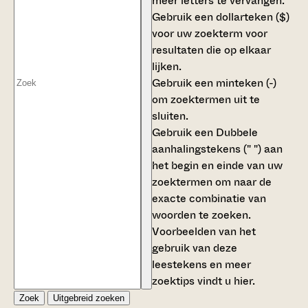
meer letters te vervangen.
Gebruik een
dollarteken ($)
voor uw zoekterm voor
resultaten die op elkaar
lijken.
Gebruik een
minteken (-)
om zoektermen uit te
sluiten.
Gebruik een
Dubbele
aanhalingstekens (" ")
aan
het begin en einde van uw
zoektermen om naar de
exacte combinatie van
woorden te zoeken.
Voorbeelden van het
gebruik van deze
leestekens en meer
zoektips vindt u
hier
.
Zoek
Uitgebreid zoeken