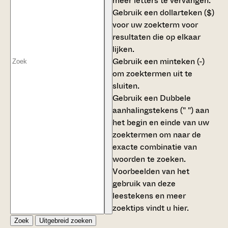
meer letters te vervangen.
Gebruik een
dollarteken ($)
voor uw zoekterm voor
resultaten die op elkaar
lijken.
Gebruik een
minteken (-)
om zoektermen uit te
sluiten.
Gebruik een
Dubbele
aanhalingstekens (" ")
aan
het begin en einde van uw
zoektermen om naar de
exacte combinatie van
woorden te zoeken.
Voorbeelden van het
gebruik van deze
leestekens en meer
zoektips vindt u
hier
.
Zoek
Uitgebreid zoeken