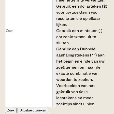
meer letters te vervangen.
Gebruik een
dollarteken ($)
voor uw zoekterm voor
resultaten die op elkaar
lijken.
Gebruik een
minteken (-)
om zoektermen uit te
sluiten.
Gebruik een
Dubbele
aanhalingstekens (" ")
aan
het begin en einde van uw
zoektermen om naar de
exacte combinatie van
woorden te zoeken.
Voorbeelden van het
gebruik van deze
leestekens en meer
zoektips vindt u
hier
.
Zoek
Uitgebreid zoeken