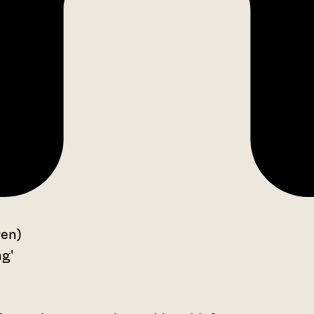
gen)
ng'