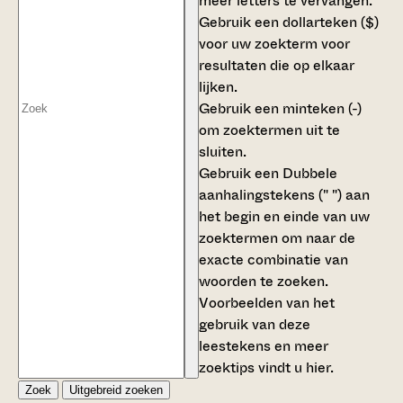
meer letters te vervangen.
Gebruik een
dollarteken ($)
voor uw zoekterm voor
resultaten die op elkaar
lijken.
Gebruik een
minteken (-)
om zoektermen uit te
sluiten.
Gebruik een
Dubbele
aanhalingstekens (" ")
aan
het begin en einde van uw
zoektermen om naar de
exacte combinatie van
woorden te zoeken.
Voorbeelden van het
gebruik van deze
leestekens en meer
zoektips vindt u
hier
.
Zoek
Uitgebreid zoeken