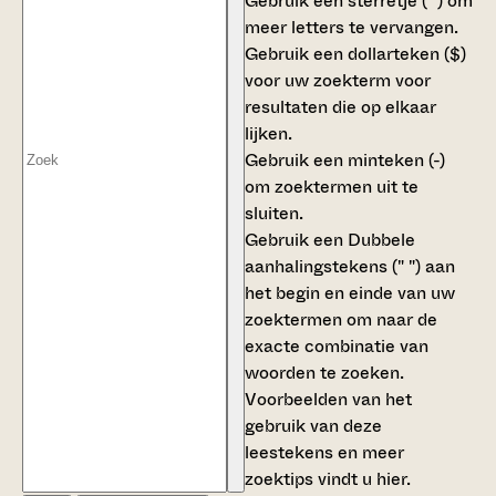
Gebruik een
sterretje (*)
om
meer letters te vervangen.
Gebruik een
dollarteken ($)
voor uw zoekterm voor
resultaten die op elkaar
lijken.
Gebruik een
minteken (-)
om zoektermen uit te
sluiten.
Gebruik een
Dubbele
aanhalingstekens (" ")
aan
het begin en einde van uw
zoektermen om naar de
exacte combinatie van
woorden te zoeken.
Voorbeelden van het
gebruik van deze
leestekens en meer
zoektips vindt u
hier
.