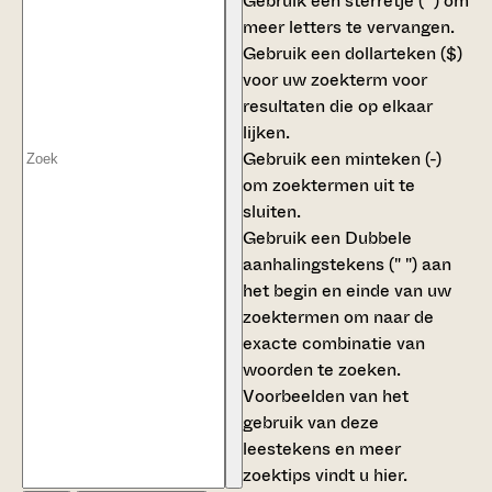
Gebruik een
sterretje (*)
om
meer letters te vervangen.
Gebruik een
dollarteken ($)
voor uw zoekterm voor
resultaten die op elkaar
lijken.
Gebruik een
minteken (-)
om zoektermen uit te
sluiten.
Gebruik een
Dubbele
aanhalingstekens (" ")
aan
het begin en einde van uw
zoektermen om naar de
exacte combinatie van
woorden te zoeken.
Voorbeelden van het
gebruik van deze
leestekens en meer
zoektips vindt u
hier
.