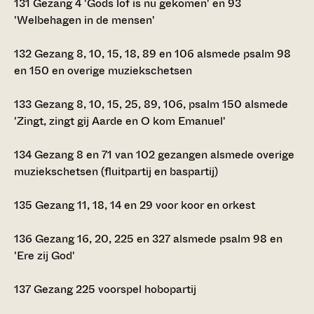
131
Gezang 4 'Gods lof is nu gekomen' en 93
'Welbehagen in de mensen'
132
Gezang 8, 10, 15, 18, 89 en 106 alsmede psalm 98
en 150 en overige muziekschetsen
133
Gezang 8, 10, 15, 25, 89, 106, psalm 150 alsmede
'Zingt, zingt gij Aarde en O kom Emanuel'
134
Gezang 8 en 71 van 102 gezangen alsmede overige
muziekschetsen (fluitpartij en baspartij)
135
Gezang 11, 18, 14 en 29 voor koor en orkest
136
Gezang 16, 20, 225 en 327 alsmede psalm 98 en
'Ere zij God'
137
Gezang 225 voorspel hobopartij