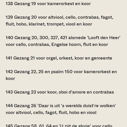
138
Gezang 19 voor kamerorkest en koor
139
Gezang 20 voor altviool, cello, contrabas, fagot,
fluit, hobo, klarinet, trompet, viool en koor
140
Gezang 20, 300, 327, 421 alsmede 'Looft den Heer'
voor cello, contrabas, Engelse hoorn, fluit en koor
141
Gezang 21 voor orgel, orkest, koor en gemeente
142
Gezang 22, 25 en psalm 150 voor kamerorkest en
koor
143
Gezang 23 voor koor, oboi d'amore en contrabas
144
Gezang 26 'Daar is uit 's werelds duist're wolken'
voor altviool, cello, fagot, fluit, hobo en viool
145
Gezang 58, 61, 64 en 'U zijt de glorie' voor cello,