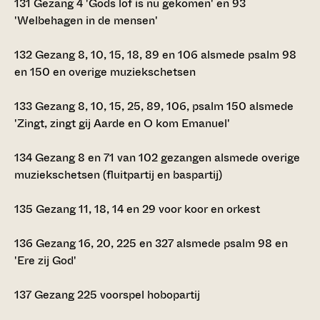
131
Gezang 4 'Gods lof is nu gekomen' en 93
'Welbehagen in de mensen'
132
Gezang 8, 10, 15, 18, 89 en 106 alsmede psalm 98
en 150 en overige muziekschetsen
133
Gezang 8, 10, 15, 25, 89, 106, psalm 150 alsmede
'Zingt, zingt gij Aarde en O kom Emanuel'
134
Gezang 8 en 71 van 102 gezangen alsmede overige
muziekschetsen (fluitpartij en baspartij)
135
Gezang 11, 18, 14 en 29 voor koor en orkest
136
Gezang 16, 20, 225 en 327 alsmede psalm 98 en
'Ere zij God'
137
Gezang 225 voorspel hobopartij