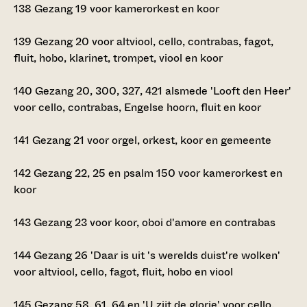
138
Gezang 19 voor kamerorkest en koor
139
Gezang 20 voor altviool, cello, contrabas, fagot,
fluit, hobo, klarinet, trompet, viool en koor
140
Gezang 20, 300, 327, 421 alsmede 'Looft den Heer'
voor cello, contrabas, Engelse hoorn, fluit en koor
141
Gezang 21 voor orgel, orkest, koor en gemeente
142
Gezang 22, 25 en psalm 150 voor kamerorkest en
koor
143
Gezang 23 voor koor, oboi d'amore en contrabas
144
Gezang 26 'Daar is uit 's werelds duist're wolken'
voor altviool, cello, fagot, fluit, hobo en viool
145
Gezang 58, 61, 64 en 'U zijt de glorie' voor cello,