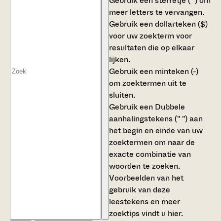
Gebruik een
sterretje (*)
om
meer letters te vervangen.
Gebruik een
dollarteken ($)
voor uw zoekterm voor
resultaten die op elkaar
lijken.
Gebruik een
minteken (-)
om zoektermen uit te
sluiten.
Gebruik een
Dubbele
aanhalingstekens (" ")
aan
het begin en einde van uw
zoektermen om naar de
exacte combinatie van
woorden te zoeken.
Voorbeelden van het
gebruik van deze
leestekens en meer
zoektips vindt u
hier
.