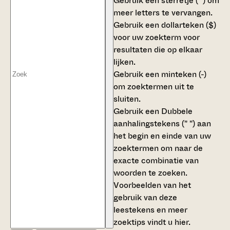
Gebruik een
sterretje (*)
om
meer letters te vervangen.
Gebruik een
dollarteken ($)
voor uw zoekterm voor
resultaten die op elkaar
lijken.
Gebruik een
minteken (-)
om zoektermen uit te
sluiten.
Gebruik een
Dubbele
aanhalingstekens (" ")
aan
het begin en einde van uw
zoektermen om naar de
exacte combinatie van
woorden te zoeken.
Voorbeelden van het
gebruik van deze
leestekens en meer
zoektips vindt u
hier
.