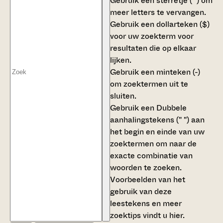
Gebruik een
sterretje (*)
om
meer letters te vervangen.
Gebruik een
dollarteken ($)
voor uw zoekterm voor
resultaten die op elkaar
lijken.
Gebruik een
minteken (-)
om zoektermen uit te
sluiten.
Gebruik een
Dubbele
aanhalingstekens (" ")
aan
het begin en einde van uw
zoektermen om naar de
exacte combinatie van
woorden te zoeken.
Voorbeelden van het
gebruik van deze
leestekens en meer
zoektips vindt u
hier
.