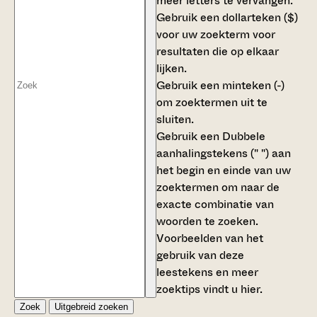
meer letters te vervangen.
Gebruik een
dollarteken ($)
voor uw zoekterm voor
resultaten die op elkaar
lijken.
Gebruik een
minteken (-)
om zoektermen uit te
sluiten.
Gebruik een
Dubbele
aanhalingstekens (" ")
aan
het begin en einde van uw
zoektermen om naar de
exacte combinatie van
woorden te zoeken.
Voorbeelden van het
gebruik van deze
leestekens en meer
zoektips vindt u
hier
.
Zoek
Uitgebreid zoeken