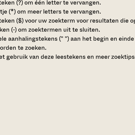
teken (?)
om één letter te vervangen.
tje (*)
om meer letters te vervangen.
teken ($)
voor uw zoekterm voor resultaten die op 
en (-)
om zoektermen uit te sluiten.
le aanhalingstekens (" ")
aan het begin en eind
orden te zoeken.
t gebruik van deze leestekens en meer zoektips