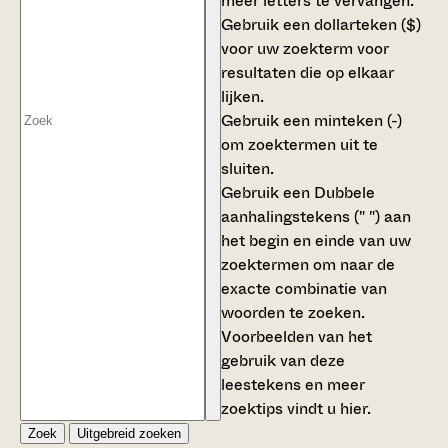
meer letters te vervangen.
Gebruik een
dollarteken ($)
voor uw zoekterm voor
resultaten die op elkaar
lijken.
Gebruik een
minteken (-)
om zoektermen uit te
sluiten.
Gebruik een
Dubbele
aanhalingstekens (" ")
aan
het begin en einde van uw
zoektermen om naar de
exacte combinatie van
woorden te zoeken.
Voorbeelden van het
gebruik van deze
leestekens en meer
zoektips vindt u
hier
.
Zoek
Uitgebreid zoeken