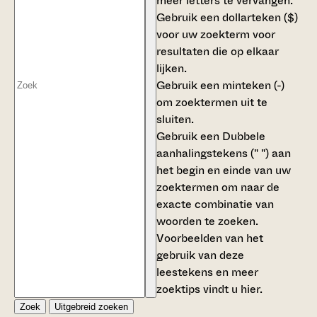
meer letters te vervangen.
Gebruik een
dollarteken ($)
voor uw zoekterm voor
resultaten die op elkaar
lijken.
Gebruik een
minteken (-)
om zoektermen uit te
sluiten.
Gebruik een
Dubbele
aanhalingstekens (" ")
aan
het begin en einde van uw
zoektermen om naar de
exacte combinatie van
woorden te zoeken.
Voorbeelden van het
gebruik van deze
leestekens en meer
zoektips vindt u
hier
.
Zoek
Uitgebreid zoeken