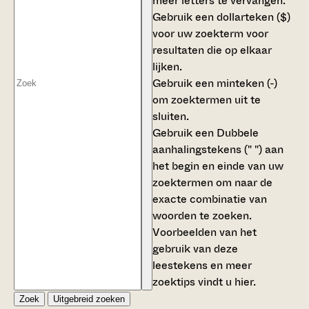
meer letters te vervangen.
Gebruik een
dollarteken ($)
voor uw zoekterm voor
resultaten die op elkaar
lijken.
Gebruik een
minteken (-)
om zoektermen uit te
sluiten.
Gebruik een
Dubbele
aanhalingstekens (" ")
aan
het begin en einde van uw
zoektermen om naar de
exacte combinatie van
woorden te zoeken.
Voorbeelden van het
gebruik van deze
leestekens en meer
zoektips vindt u
hier
.
Zoek
Uitgebreid zoeken