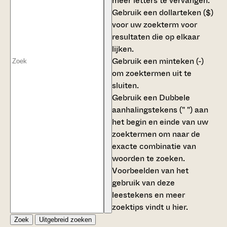
meer letters te vervangen.
Gebruik een
dollarteken ($)
voor uw zoekterm voor
resultaten die op elkaar
lijken.
Gebruik een
minteken (-)
om zoektermen uit te
sluiten.
Gebruik een
Dubbele
aanhalingstekens (" ")
aan
het begin en einde van uw
zoektermen om naar de
exacte combinatie van
woorden te zoeken.
Voorbeelden van het
gebruik van deze
leestekens en meer
zoektips vindt u
hier
.
Zoek
Uitgebreid zoeken