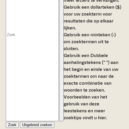
meer letters te vervangen.
Gebruik een
dollarteken ($)
voor uw zoekterm voor
resultaten die op elkaar
lijken.
Gebruik een
minteken (-)
om zoektermen uit te
sluiten.
Gebruik een
Dubbele
aanhalingstekens (" ")
aan
het begin en einde van uw
zoektermen om naar de
exacte combinatie van
woorden te zoeken.
Voorbeelden van het
gebruik van deze
leestekens en meer
zoektips vindt u
hier
.
Zoek
Uitgebreid zoeken