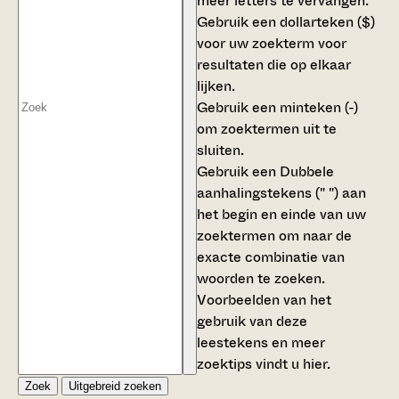
meer letters te vervangen.
Gebruik een
dollarteken ($)
voor uw zoekterm voor
resultaten die op elkaar
lijken.
Gebruik een
minteken (-)
om zoektermen uit te
sluiten.
Gebruik een
Dubbele
aanhalingstekens (" ")
aan
het begin en einde van uw
zoektermen om naar de
exacte combinatie van
woorden te zoeken.
Voorbeelden van het
gebruik van deze
leestekens en meer
zoektips vindt u
hier
.
Zoek
Uitgebreid zoeken