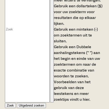
meer letters te vervangen.
Gebruik een
dollarteken ($)
voor uw zoekterm voor
resultaten die op elkaar
lijken.
Gebruik een
minteken (-)
om zoektermen uit te
sluiten.
Gebruik een
Dubbele
aanhalingstekens (" ")
aan
het begin en einde van uw
zoektermen om naar de
exacte combinatie van
woorden te zoeken.
Voorbeelden van het
gebruik van deze
leestekens en meer
zoektips vindt u
hier
.
Zoek
Uitgebreid zoeken