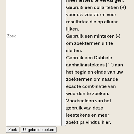
meer letters te vervangen.
Gebruik een
dollarteken ($)
voor uw zoekterm voor
resultaten die op elkaar
lijken.
Gebruik een
minteken (-)
om zoektermen uit te
sluiten.
Gebruik een
Dubbele
aanhalingstekens (" ")
aan
het begin en einde van uw
zoektermen om naar de
exacte combinatie van
woorden te zoeken.
Voorbeelden van het
gebruik van deze
leestekens en meer
zoektips vindt u
hier
.
Zoek
Uitgebreid zoeken