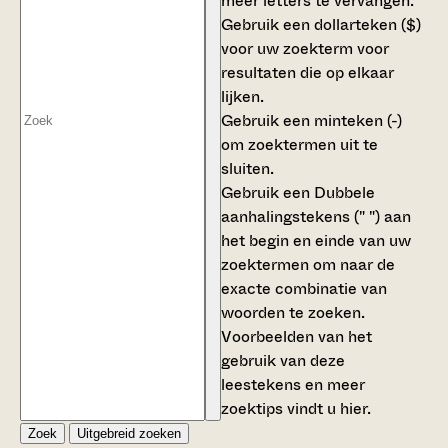
meer letters te vervangen.
Gebruik een
dollarteken ($)
voor uw zoekterm voor
resultaten die op elkaar
lijken.
Gebruik een
minteken (-)
om zoektermen uit te
sluiten.
Gebruik een
Dubbele
aanhalingstekens (" ")
aan
het begin en einde van uw
zoektermen om naar de
exacte combinatie van
woorden te zoeken.
Voorbeelden van het
gebruik van deze
leestekens en meer
zoektips vindt u
hier
.
Zoek
Uitgebreid zoeken