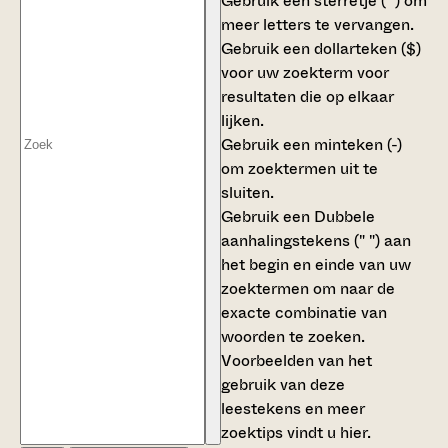
Gebruik een
sterretje (*)
om
meer letters te vervangen.
Gebruik een
dollarteken ($)
voor uw zoekterm voor
resultaten die op elkaar
lijken.
Gebruik een
minteken (-)
om zoektermen uit te
sluiten.
Gebruik een
Dubbele
aanhalingstekens (" ")
aan
het begin en einde van uw
zoektermen om naar de
exacte combinatie van
woorden te zoeken.
Voorbeelden van het
gebruik van deze
leestekens en meer
zoektips vindt u
hier
.