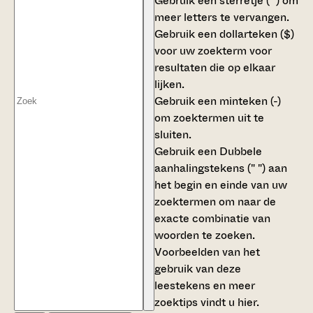
Gebruik een
sterretje (*)
om
meer letters te vervangen.
Gebruik een
dollarteken ($)
voor uw zoekterm voor
resultaten die op elkaar
lijken.
Gebruik een
minteken (-)
om zoektermen uit te
sluiten.
Gebruik een
Dubbele
aanhalingstekens (" ")
aan
het begin en einde van uw
zoektermen om naar de
exacte combinatie van
woorden te zoeken.
Voorbeelden van het
gebruik van deze
leestekens en meer
zoektips vindt u
hier
.