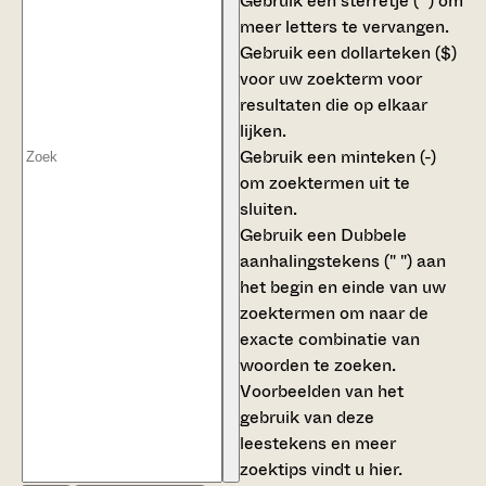
Gebruik een
sterretje (*)
om
meer letters te vervangen.
Gebruik een
dollarteken ($)
voor uw zoekterm voor
resultaten die op elkaar
lijken.
Gebruik een
minteken (-)
om zoektermen uit te
sluiten.
Gebruik een
Dubbele
aanhalingstekens (" ")
aan
het begin en einde van uw
zoektermen om naar de
exacte combinatie van
woorden te zoeken.
Voorbeelden van het
gebruik van deze
leestekens en meer
zoektips vindt u
hier
.