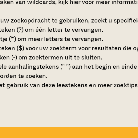
maken van wildcards,
kijk hier voor meer informat
 uw zoekopdracht te gebruiken, zoekt u specifieke
teken (?)
om één letter te vervangen.
tje (*)
om meer letters te vervangen.
teken ($)
voor uw zoekterm voor resultaten die op 
en (-)
om zoektermen uit te sluiten.
le aanhalingstekens (" ")
aan het begin en eind
orden te zoeken.
t gebruik van deze leestekens en meer zoektips