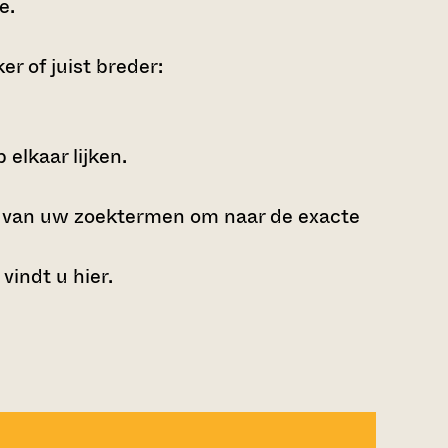
ie
.
r of juist breder:
elkaar lijken.
e van uw zoektermen om naar de exacte
 vindt u
hier
.