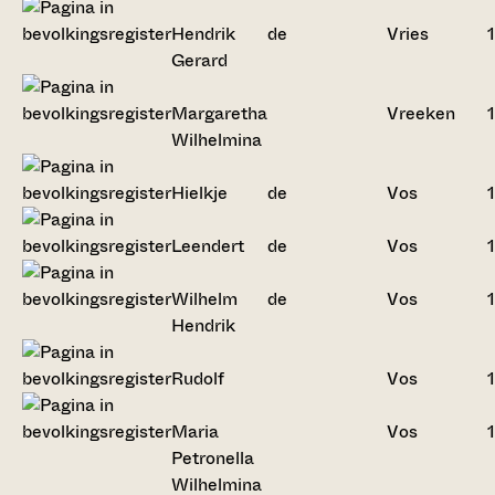
Hendrik
de
Vries
Gerard
Margaretha
Vreeken
Wilhelmina
Hielkje
de
Vos
Leendert
de
Vos
Wilhelm
de
Vos
Hendrik
Rudolf
Vos
Maria
Vos
Petronella
Wilhelmina