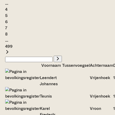
...
4
5
6
7
8
...
499
Voornaam
Tussenvoegsel
Achternaam
Leendert
Vrijenhoek
Johannes
Teunis
Vrijenhoek
Karel
Vroon
Frederik