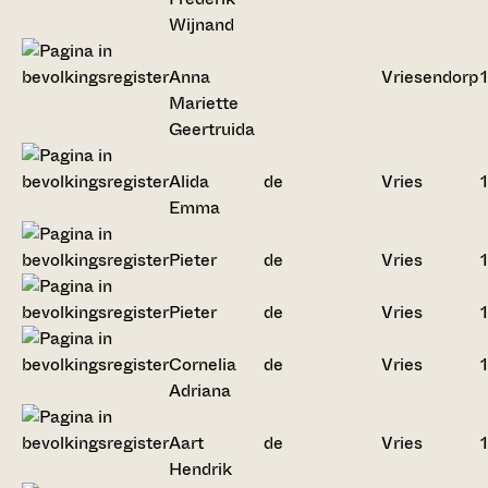
Wijnand
Anna
Vriesendorp
Mariette
Geertruida
Alida
de
Vries
Emma
Pieter
de
Vries
Pieter
de
Vries
Cornelia
de
Vries
Adriana
Aart
de
Vries
Hendrik