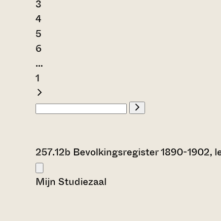
3
4
5
6
...
1
257.12b Bevolkingsregister 1890-1902, le
Mijn Studiezaal