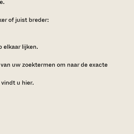
ie
.
r of juist breder:
elkaar lijken.
e van uw zoektermen om naar de exacte
 vindt u
hier
.