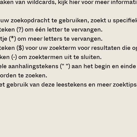
maken van wildcards,
kijk hier voor meer informat
 uw zoekopdracht te gebruiken, zoekt u specifieke
teken (?)
om één letter te vervangen.
tje (*)
om meer letters te vervangen.
teken ($)
voor uw zoekterm voor resultaten die op 
en (-)
om zoektermen uit te sluiten.
le aanhalingstekens (" ")
aan het begin en eind
orden te zoeken.
t gebruik van deze leestekens en meer zoektips