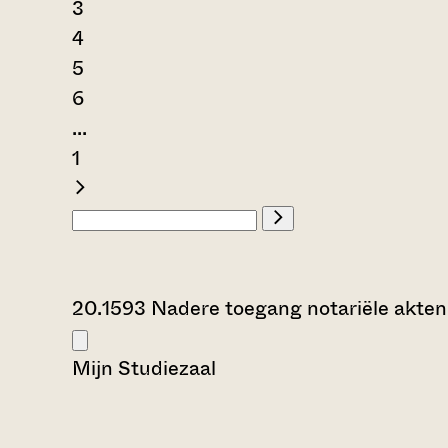
3
4
5
6
...
1
20.1593 Nadere toegang notariële akten
Mijn Studiezaal