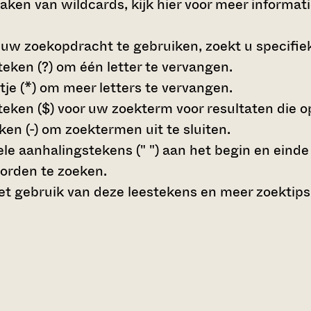
maken van wildcards,
kijk hier voor meer informat
 uw zoekopdracht te gebruiken, zoekt u specifieke
teken (?)
om één letter te vervangen.
tje (*)
om meer letters te vervangen.
teken ($)
voor uw zoekterm voor resultaten die op 
en (-)
om zoektermen uit te sluiten.
le aanhalingstekens (" ")
aan het begin en eind
orden te zoeken.
t gebruik van deze leestekens en meer zoektips