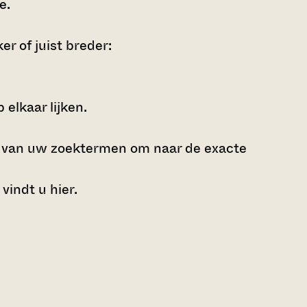
ie
.
r of juist breder:
elkaar lijken.
e van uw zoektermen om naar de exacte
 vindt u
hier
.