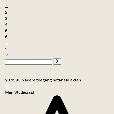
1
...
2
3
4
5
6
...
1
20.1593 Nadere toegang notariële akten
Mijn Studiezaal