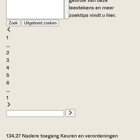
gebruik van deze
leestekens en meer
zoektips vindt u
hier
.
Zoek
Uitgebreid zoeken
1
...
2
3
4
5
6
...
1
134.27 Nadere toegang Keuren en verordeningen