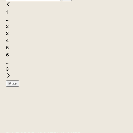
1
...
2
3
4
5
6
...
3
Meer