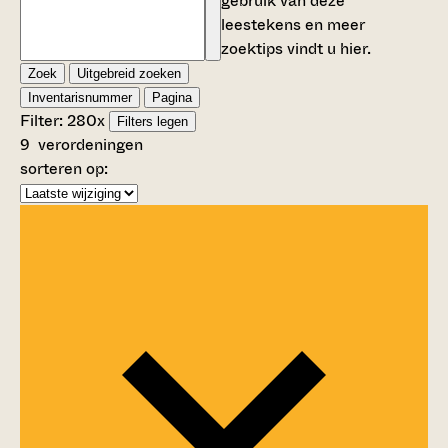
gebruik van deze
leestekens en meer
zoektips vindt u
hier
.
Zoek
Uitgebreid zoeken
Inventarisnummer
Pagina
Filter:
280
x
Filters legen
9
verordeningen
sorteren op: