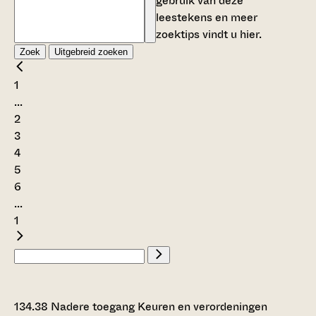
gebruik van deze
leestekens en meer
zoektips vindt u
hier
.
Zoek
Uitgebreid zoeken
1
...
2
3
4
5
6
...
1
134.38 Nadere toegang Keuren en verordeningen