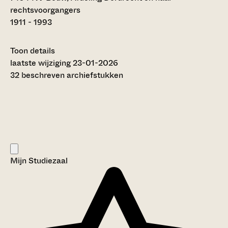
rechtsvoorgangers
1911 - 1993
Toon details
Datering
laatste wijziging 23-01-2026
:
1911 - 1993
32 beschreven archiefstukken
Auteur:
T.H. Vermeer (2005)
Omvang
:
0,4 meter
Titel inventaris:
FNV Bouw, Afdeling Dordrecht en haar
rechtsvoorgangers
Mijn Studiezaal
Categorie:
Arbeid