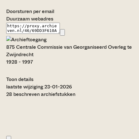
Doorsturen per email
Duurzaam webadres
875 Centrale Commissie van Georganiseerd Overleg te
Zwijndrecht
1928 - 1997
Toon details
Datering
laatste wijziging 23-01-2026
:
1928 - 1997
28 beschreven archiefstukken
Auteur:
T.J. de Bruijn (2010)
Omvang
:
0,75 meter
Titel inventaris:
Centrale Commissie van Georganiseerd Overleg te