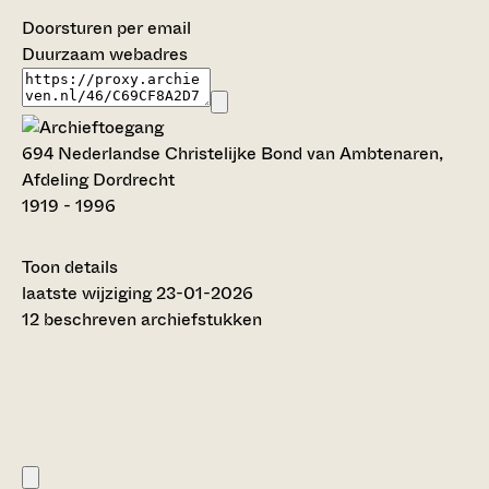
Doorsturen per email
Duurzaam webadres
694 Nederlandse Christelijke Bond van Ambtenaren,
Afdeling Dordrecht
1919 - 1996
Toon details
Datering
laatste wijziging 23-01-2026
:
1919 - 1996
12 beschreven archiefstukken
Auteur:
T.H. Vermeer (2005)
Titel inventaris:
Nederlandse Christelijke Bond van Ambtenaren,
Afdeling Dordrecht
Categorie: