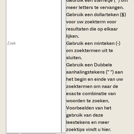
Gebruik een
sterretje (*)
om
meer letters te vervangen.
Gebruik een
dollarteken ($)
voor uw zoekterm voor
resultaten die op elkaar
lijken.
Gebruik een
minteken (-)
om zoektermen uit te
sluiten.
Gebruik een
Dubbele
aanhalingstekens (" ")
aan
het begin en einde van uw
zoektermen om naar de
exacte combinatie van
woorden te zoeken.
Voorbeelden van het
gebruik van deze
leestekens en meer
zoektips vindt u
hier
.