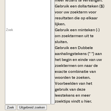
meer letters te vervangen.
Gebruik een
dollarteken ($)
voor uw zoekterm voor
resultaten die op elkaar
lijken.
Gebruik een
minteken (-)
om zoektermen uit te
sluiten.
Gebruik een
Dubbele
aanhalingstekens (" ")
aan
het begin en einde van uw
zoektermen om naar de
exacte combinatie van
woorden te zoeken.
Voorbeelden van het
gebruik van deze
leestekens en meer
zoektips vindt u
hier
.
Zoek
Uitgebreid zoeken