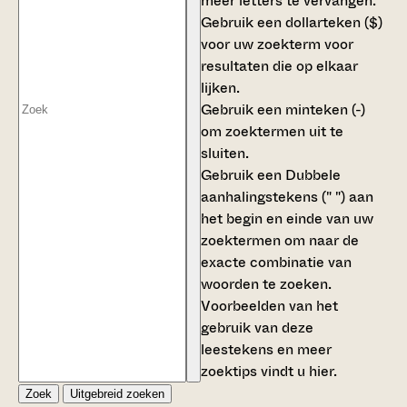
meer letters te vervangen.
Gebruik een
dollarteken ($)
voor uw zoekterm voor
resultaten die op elkaar
lijken.
Gebruik een
minteken (-)
om zoektermen uit te
sluiten.
Gebruik een
Dubbele
aanhalingstekens (" ")
aan
het begin en einde van uw
zoektermen om naar de
exacte combinatie van
woorden te zoeken.
Voorbeelden van het
gebruik van deze
leestekens en meer
zoektips vindt u
hier
.
Zoek
Uitgebreid zoeken