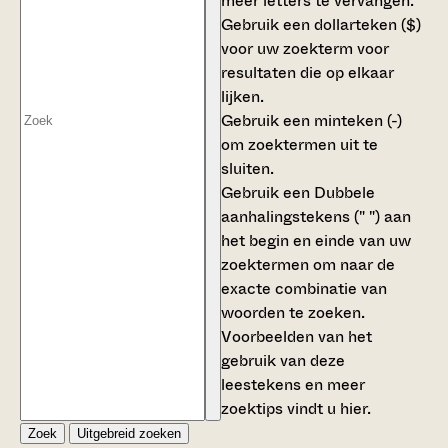
meer letters te vervangen.
Gebruik een
dollarteken ($)
voor uw zoekterm voor
resultaten die op elkaar
lijken.
Gebruik een
minteken (-)
om zoektermen uit te
sluiten.
Gebruik een
Dubbele
aanhalingstekens (" ")
aan
het begin en einde van uw
zoektermen om naar de
exacte combinatie van
woorden te zoeken.
Voorbeelden van het
gebruik van deze
leestekens en meer
zoektips vindt u
hier
.
Zoek
Uitgebreid zoeken