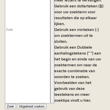
meer letters te vervangen.
Gebruik een
dollarteken ($)
voor uw zoekterm voor
resultaten die op elkaar
lijken.
Gebruik een
minteken (-)
om zoektermen uit te
sluiten.
Gebruik een
Dubbele
aanhalingstekens (" ")
aan
het begin en einde van uw
zoektermen om naar de
exacte combinatie van
woorden te zoeken.
Voorbeelden van het
gebruik van deze
leestekens en meer
zoektips vindt u
hier
.
Zoek
Uitgebreid zoeken