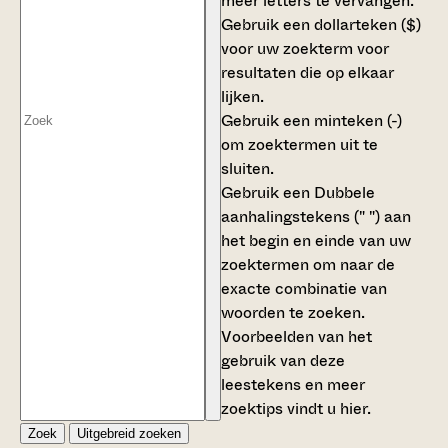
meer letters te vervangen.
Gebruik een
dollarteken ($)
voor uw zoekterm voor
resultaten die op elkaar
lijken.
Gebruik een
minteken (-)
om zoektermen uit te
sluiten.
Gebruik een
Dubbele
aanhalingstekens (" ")
aan
het begin en einde van uw
zoektermen om naar de
exacte combinatie van
woorden te zoeken.
Voorbeelden van het
gebruik van deze
leestekens en meer
zoektips vindt u
hier
.
Zoek
Uitgebreid zoeken